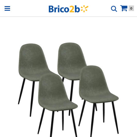
Open menu
0