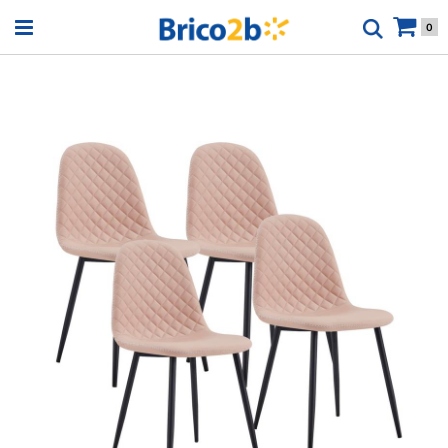
Open menu
0