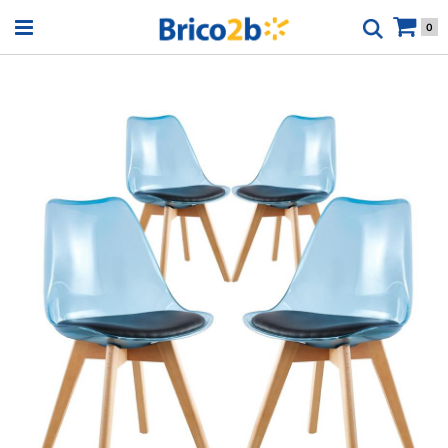
Open menu
0