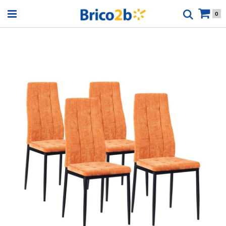
Open menu
0