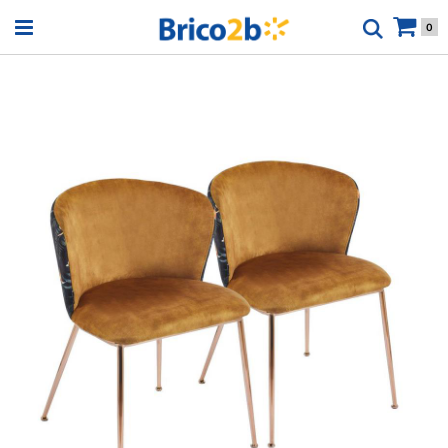
Open menu
0