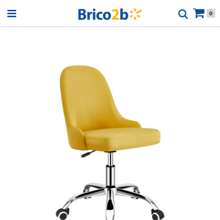
Open menu
0