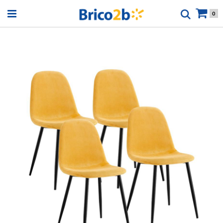
Open menu
0