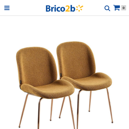
Open menu
0