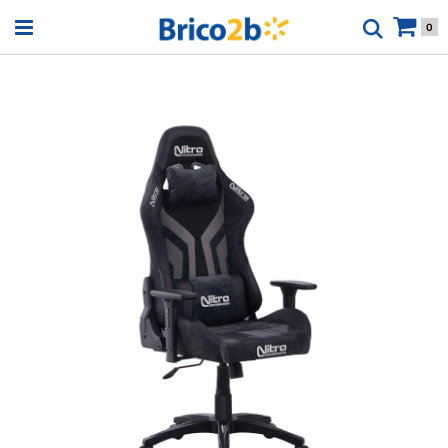
Open menu
0