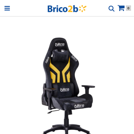
Open menu
0