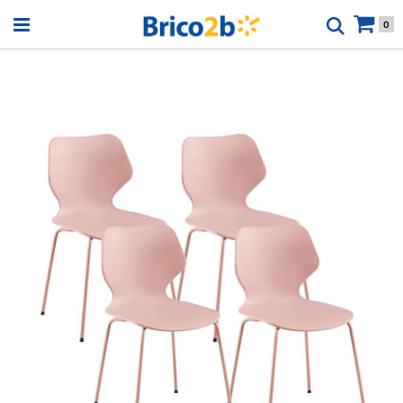
Open menu
0