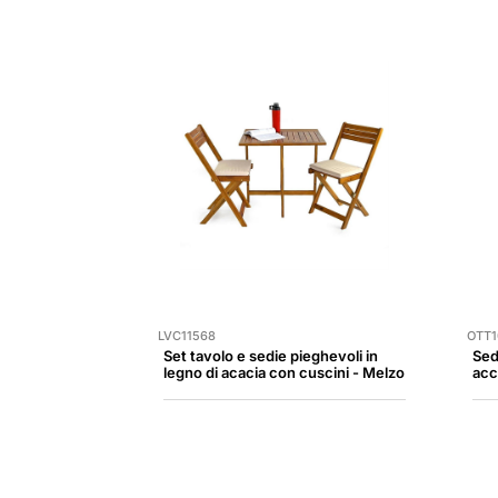
LVC11568
OTT1
Set tavolo e sedie pieghevoli in
Sed
legno di acacia con cuscini - Melzo
acc