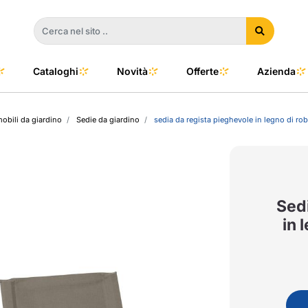
Cataloghi
Novità
Offerte
Azienda
mobili da giardino
Sedie da giardino
sedia da regista pieghevole in legno di rob
a
e
dino
l Color
no
oor
Sedi
in 
talia
to e Clima