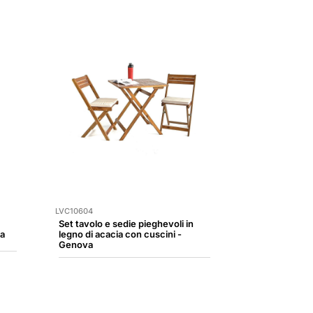
LVC10604
Set tavolo e sedie pieghevoli in
ma
legno di acacia con cuscini -
Genova