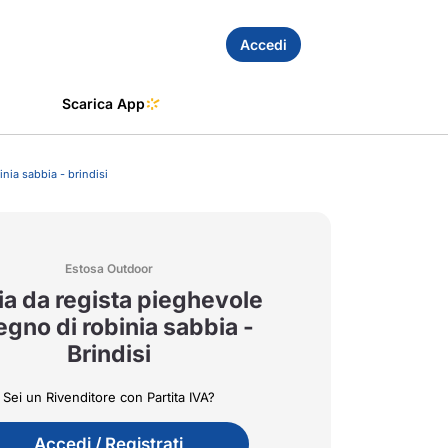
Accedi
Scarica App
inia sabbia - brindisi
Estosa Outdoor
a da regista pieghevole
legno di robinia sabbia -
Brindisi
Sei un Rivenditore con Partita IVA?
Accedi / Registrati