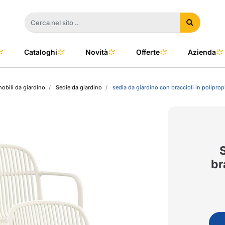
Cataloghi
Novità
Offerte
Azienda
mobili da giardino
Sedie da giardino
sedia da giardino con braccioli in poliprop
a
e
dino
l Color
no
oor
br
talia
to e Clima