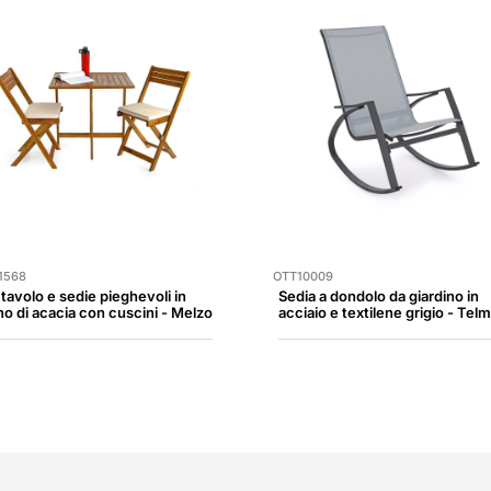
1568
OTT10009
 tavolo e sedie pieghevoli in
Sedia a dondolo da giardino in
no di acacia con cuscini - Melzo
acciaio e textilene grigio - Tel