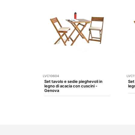
LVC10604
LVC1
Set tavolo e sedie pieghevoli in
Set
legno di acacia con cuscini -
leg
Genova