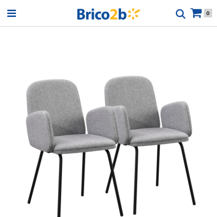
Open menu
0