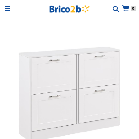
Open menu
0