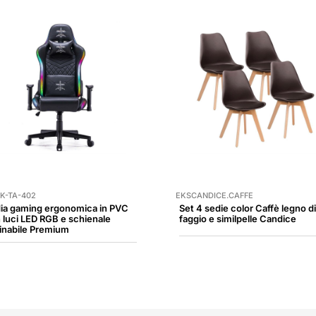
K-TA-402
EKSCANDICE.CAFFE
ia gaming ergonomica in PVC
Set 4 sedie color Caffè legno di
 luci LED RGB e schienale
faggio e similpelle Candice
linabile Premium