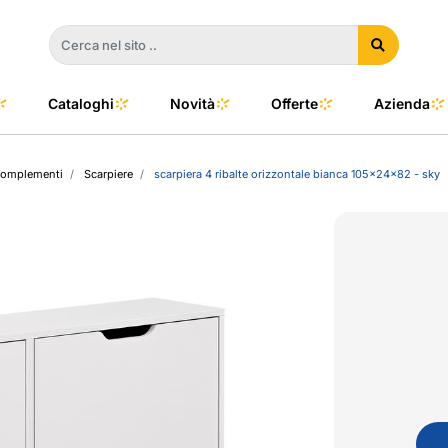
Cataloghi
Novità
Offerte
Azienda
complementi
Scarpiere
scarpiera 4 ribalte orizzontale bianca 105x24x82 - sky
a
e
dino
l Color
no
oor
talia
to e Clima