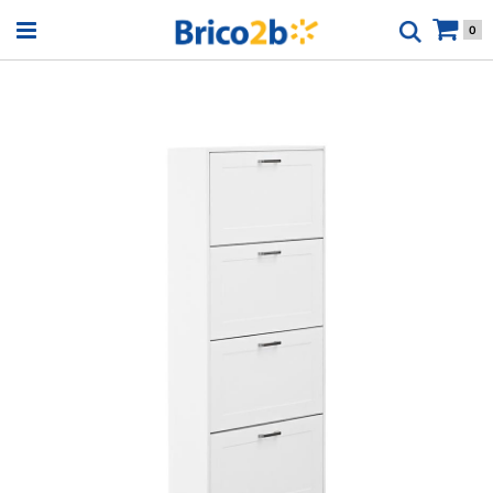
Open menu
0