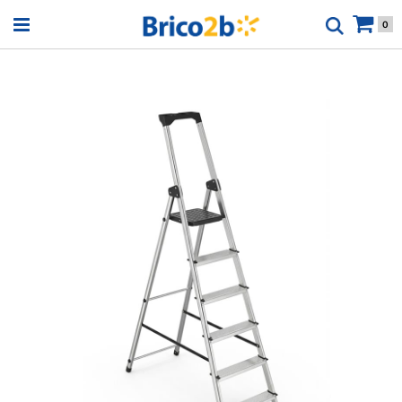
Open menu
0