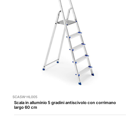
SCASW-HL005
Scala in alluminio 5 gradini antiscivolo con corrimano
largo 60 cm