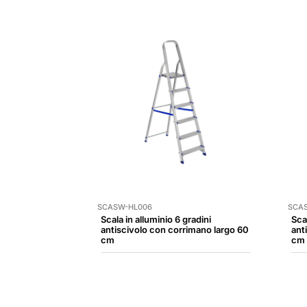
SCASW-HL006
SCA
Scala in alluminio 6 gradini
Scal
antiscivolo con corrimano largo 60
ant
cm
cm