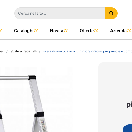
Cataloghi
Novità
Offerte
Azienda
ali
Scale e trabattelli
scala domestica in alluminio 3 gradini pieghevole e com
a
e
dino
l Color
no
oor
p
talia
to e Clima