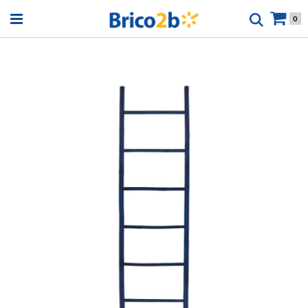
Open menu
0