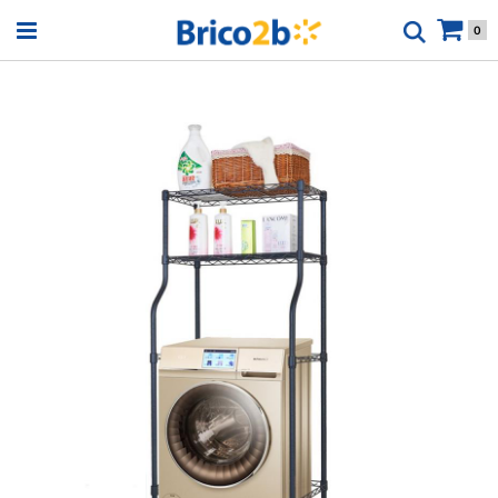
Open menu
0