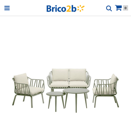
Open menu
0