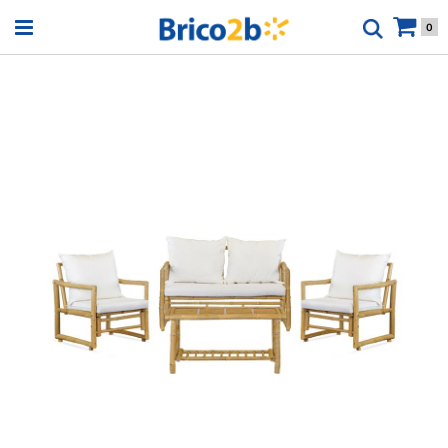
Open menu
0