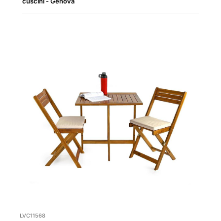
cuscini - Genova
LVC11568