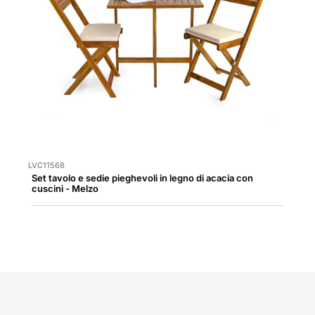
LVC11568
Set tavolo e sedie pieghevoli in legno di acacia con
cuscini - Melzo