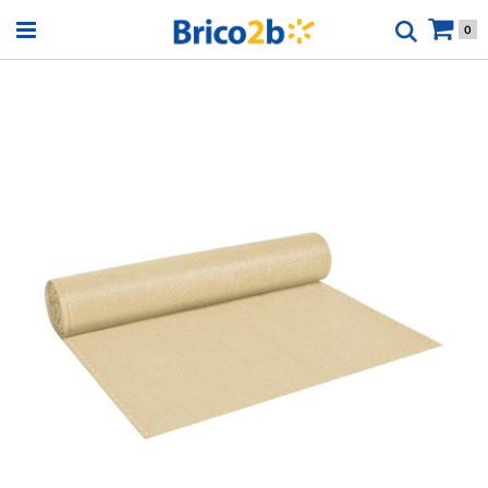
Open menu
0