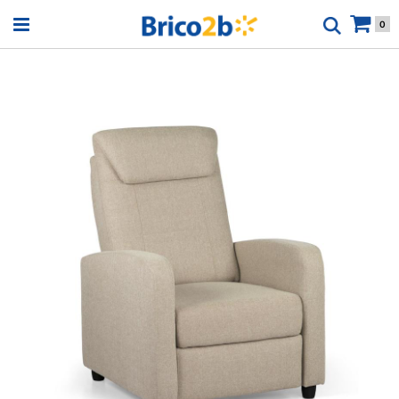
Open menu
0