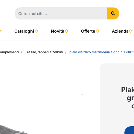
Cataloghi
Novità
Offerte
Azienda
complementi
Tessile, tappeti e zerbini
plaid elettrico matrimoniale grigio 16
a
e
dino
l Color
no
oor
Pla
gr
talia
to e Clima