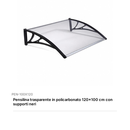
PEN-100X120
Pensilina trasparente in policarbonato 120x100 cm con
supporti neri