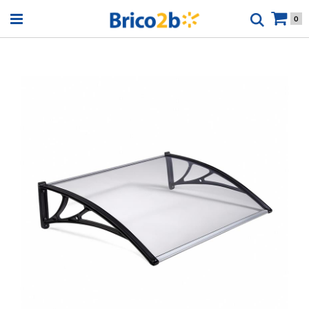
Open menu
0