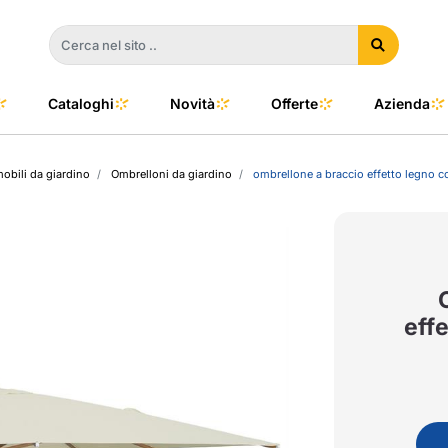
Cataloghi
Novità
Offerte
Azienda
mobili da giardino
Ombrelloni da giardino
ombrellone a braccio effetto legno c
a
e
dino
l Color
no
oor
effe
talia
to e Clima