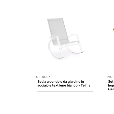
OTT10007
LVC1
Sedia a dondolo da giardino in
Set
acciaio e textilene bianco - Telma
leg
Ge