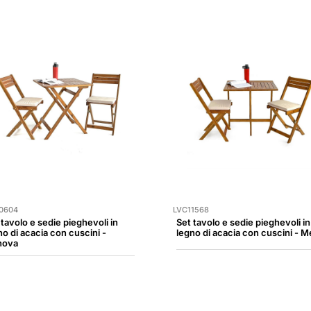
0604
LVC11568
 tavolo e sedie pieghevoli in
Set tavolo e sedie pieghevoli in
no di acacia con cuscini -
legno di acacia con cuscini - M
nova