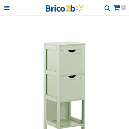
Open menu
0