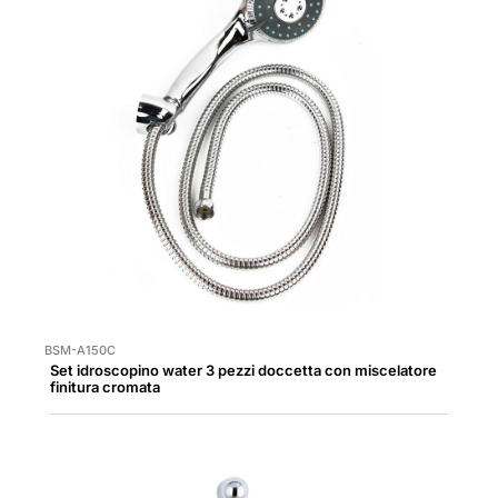
BSM-A150C
Set idroscopino water 3 pezzi doccetta con miscelatore
finitura cromata