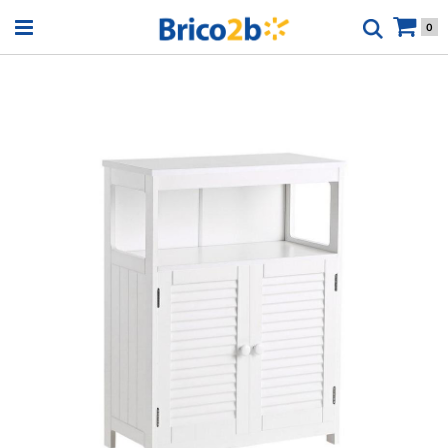
Open menu
0