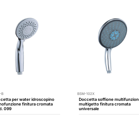
-B
BSM-102X
cetta per water idroscopino
Doccetta soffione multifunzio
ofunzione finitura cromata
multigetto finitura cromata
. 099
universale