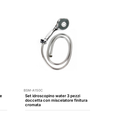
BSM-A150C
ne
Set idroscopino water 3 pezzi
doccetta con miscelatore finitura
cromata