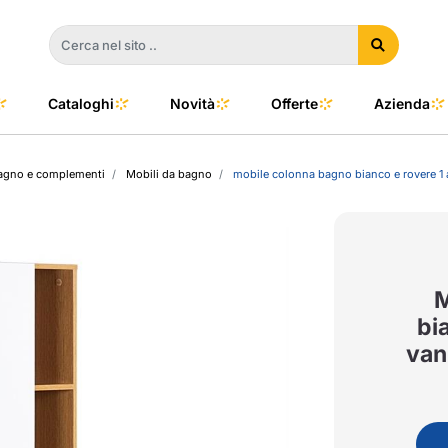
Cataloghi
Novità
Offerte
Azienda
bagno e complementi
Mobili da bagno
mobile colonna bagno bianco e rovere 1 
a
e
dino
l Color
no
oor
M
bi
van
talia
to e Clima