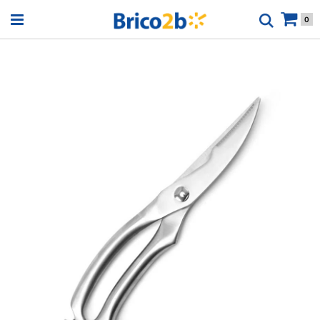
Open menu
0