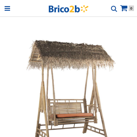
Open menu
0