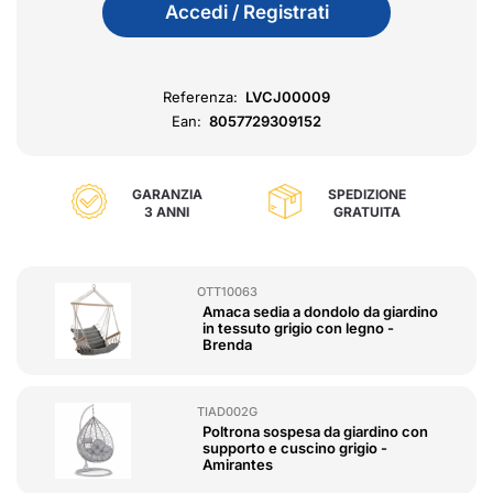
Accedi / Registrati
Referenza:
LVCJ00009
Ean:
8057729309152
GARANZIA
SPEDIZIONE
3 ANNI
GRATUITA
OTT10063
Amaca sedia a dondolo da giardino
in tessuto grigio con legno -
Brenda
TIAD002G
Poltrona sospesa da giardino con
supporto e cuscino grigio -
Amirantes