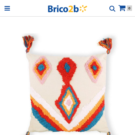
Open menu
0