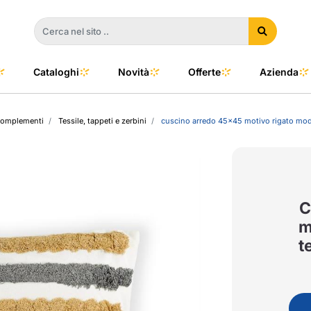
Cataloghi
Novità
Offerte
Azienda
complementi
Tessile, tappeti e zerbini
cuscino arredo 45x45 motivo rigato moder
a
e
dino
l Color
no
oor
C
m
t
talia
to e Clima