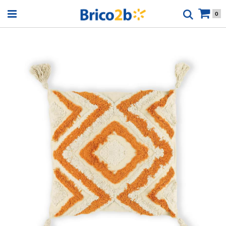
Open menu
0