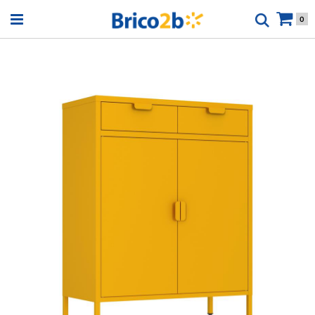
Open menu
0