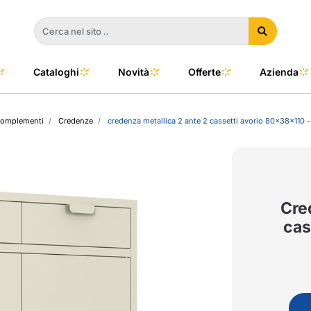
Cataloghi
Novità
Offerte
Azienda
complementi
Credenze
credenza metallica 2 ante 2 cassetti avorio 80x38x110 
a
e
dino
l Color
no
oor
Cre
cas
talia
to e Clima