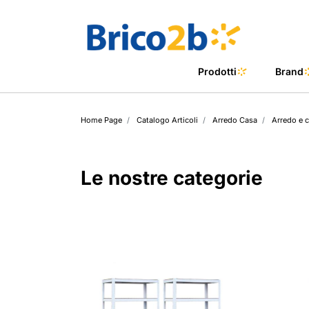
Prodotti
Brand
Home Page
Catalogo Articoli
Arredo Casa
Arredo e 
Arredo Cas
Estosa Hom
Arredo Giar
Estosa Meta
Le nostre categorie
Arredo Bag
Estosa outd
Bricolage
Yokima
Piscine
Casamata
Barbecue
Multi Brand I
Riscaldamen
Mastercook