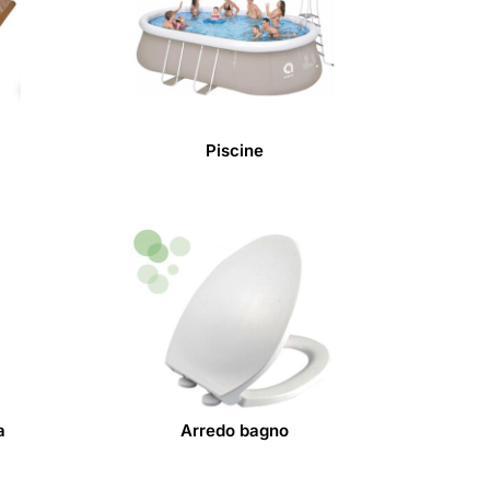
Piscine
a
Arredo bagno