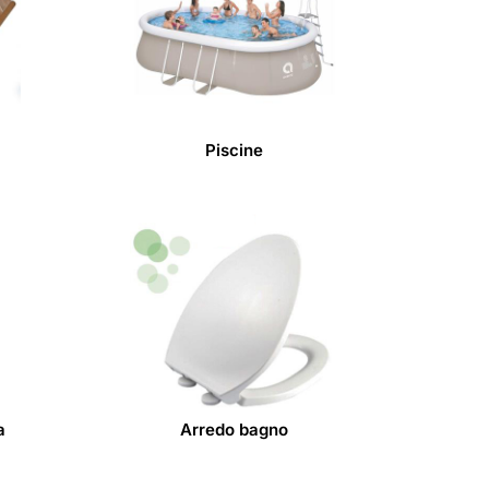
Piscine
a
Arredo bagno