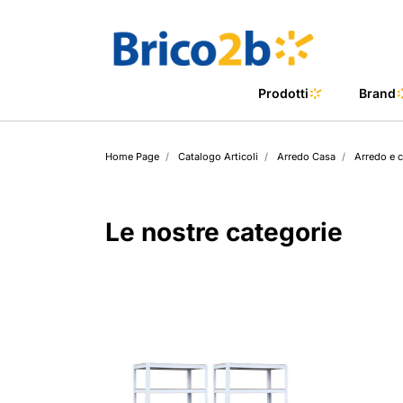
Prodotti
Brand
Home Page
Catalogo Articoli
Arredo Casa
Arredo e 
Arredo Cas
Estosa Hom
Arredo Giar
Estosa Meta
Le nostre categorie
Arredo Bag
Estosa outd
Bricolage
Yokima
Piscine
Casamata
Barbecue
Multi Brand I
Riscaldamen
Mastercook