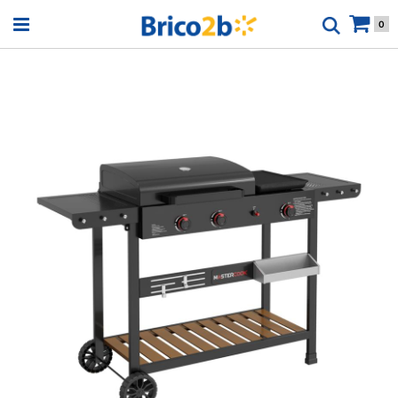
Open menu
0