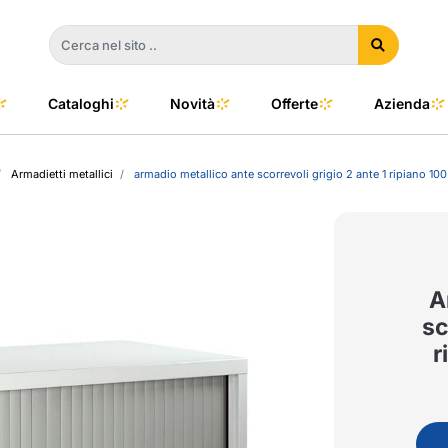
Cataloghi
Novità
Offerte
Azienda
Armadietti metallici
armadio metallico ante scorrevoli grigio 2 ante 1 ripiano 
a
e
dino
l Color
no
oor
A
sc
r
talia
to e Clima