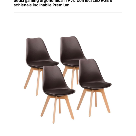
Sedia gaming ergonomica in PVC con luci LED RGB e
schienale inclinabile Premium