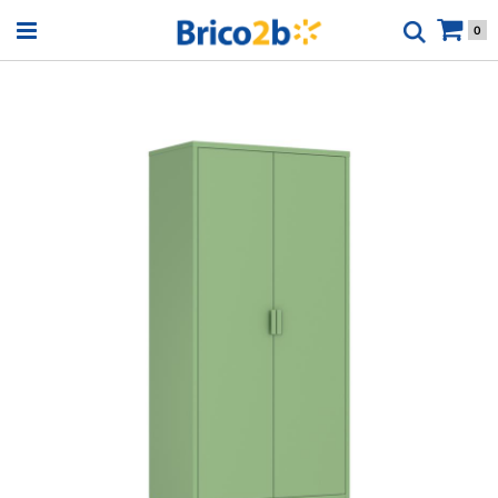
Open menu
0