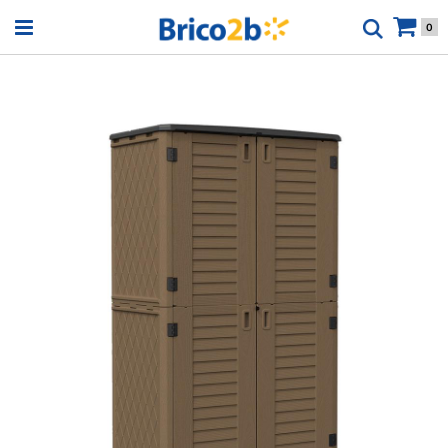
Open menu
0