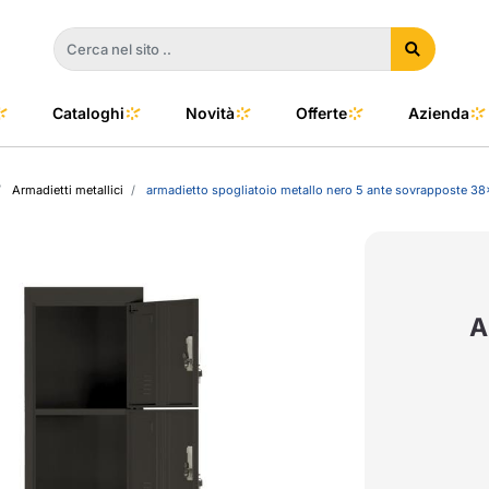
Cataloghi
Novità
Offerte
Azienda
Armadietti metallici
armadietto spogliatoio metallo nero 5 ante sovrapposte 
a
e
dino
l Color
no
oor
A
talia
to e Clima