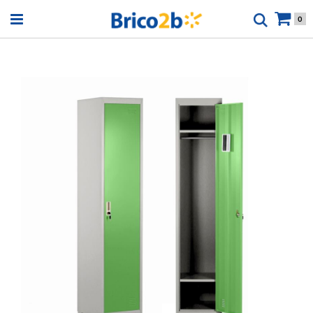
Open menu
0