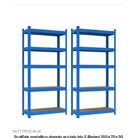
OUTT175X2.BLUE
Scaffale metallico doppio acciaio blu 5 Ripiani 150x75x30